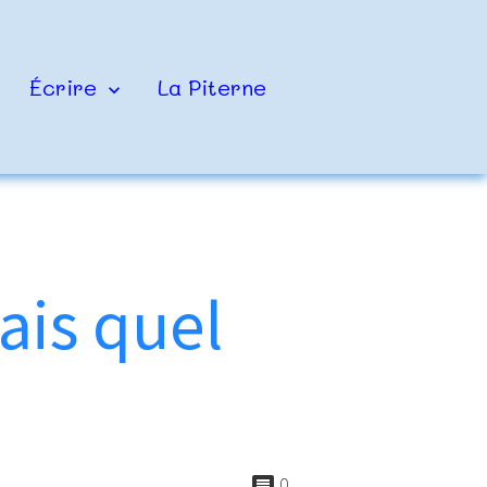
Écrire
La Piterne
ais quel
0