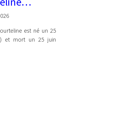
eline
nyme de 25
2026
ourteline est né un 25
8) et mort un 25 juin