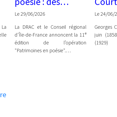
poésie : des
Court
ateliers pour les
syno
Le 29/06/2026
Le 24/06/
jeunes
juin
 La
La DRAC et le Conseil régional
Georges C
lle
d'Île-de-France annoncent la 11ᵉ
juin (185
édition de l’opération
(1929)
"Patrimoines en poésie".
re