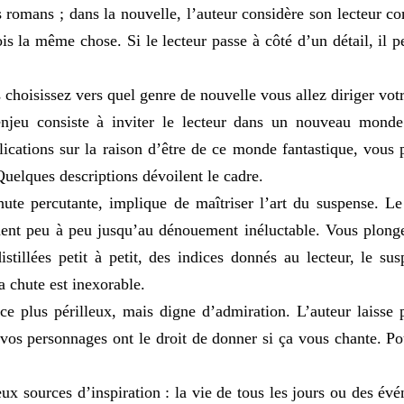
s romans ; dans la nouvelle, l’auteur considère son lecteur 
fois la même chose. Si le lecteur passe à côté d’un détail, il 
choisissez vers quel genre de nouvelle vous allez diriger votr
'enjeu consiste à inviter le lecteur dans un nouveau monde
cations sur la raison d’être de ce monde fantastique, vous 
uelques descriptions dévoilent le cadre.
hute percutante, implique de maîtriser l’art du suspense. L
ent peu à peu jusqu’au dénouement inéluctable. Vous plongez
stillées petit à petit, des indices donnés au lecteur, le su
a chute est inexorable.
ce plus périlleux, mais digne d’admiration. L’auteur laisse p
 vos personnages ont le droit de donner si ça vous chante. Po
ux sources d’inspiration : la vie de tous les jours ou des év