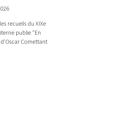
2026
les recueils du XIXe
Piterne publie "En
 d'Oscar Comettant