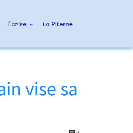
Écrire
La Piterne
ain vise sa
0