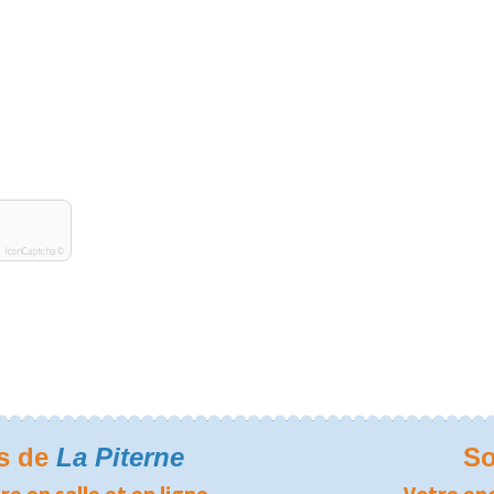
IconCaptcha ©
rs de
La Piterne
So
re en salle et en ligne
Votre en