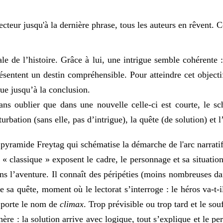
lecteur jusqu'à la dernière phrase, tous les auteurs en rêvent. C
rale de l’histoire. Grâce à lui, une intrigue semble cohérent
ntent un destin compréhensible. Pour atteindre cet objectif, 
gue jusqu’à la conclusion.
 sans oublier que dans une nouvelle celle-ci est courte, le 
turbation (sans elle, pas d’intrigue), la quête (de solution) et l’
pyramide Freytag qui schématise la démarche de l'arc narratif
« classique » exposent le cadre, le personnage et sa situati
 dans l’aventure. Il connaît des péripéties (moins nombreuses
e sa quête, moment où le lectorat s’interroge : le héros va-t-
il porte le nom de
climax
. Trop prévisible ou trop tard et le sou
hère : la solution arrive avec logique, tout s’explique et le p