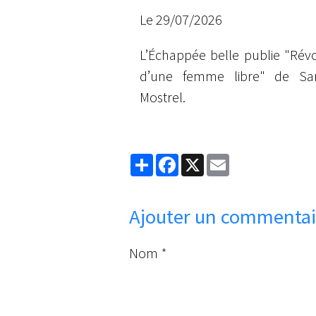
Sarah Mostrel
Le 29/07/2026
L’Échappée belle publie "Révo
d’une femme libre" de Sa
Mostrel.
Partager
Facebook
X
Email
Ajouter un commentai
Nom