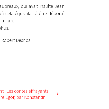
ubreaux, qui avait insulté Jean
 où cela équivalait à être déporté
 un an.
phus.
à Robert Desnos.
nt : Les contes effrayants
re Egor, par Konstantin...