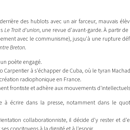
rrière des hublots avec un air farceur, mauvais élève, 
ns
Le Trait d'union
, une revue d'avant-garde. À partir d
chement avec le communisme), jusqu'à une rupture défini
ntre Breton
.
t un poète engagé.
ejo Carpentier à s'échapper de Cuba, où le tyran Machad
la création radiophonique en France.
ent frontiste et adhère aux mouvements d'intellectuels 
nue à écrire dans la presse, notamment dans le quo
tation collaborationniste, il décide d'y rester et d'e
ses concitoyens à la dignité et à l'espoir.