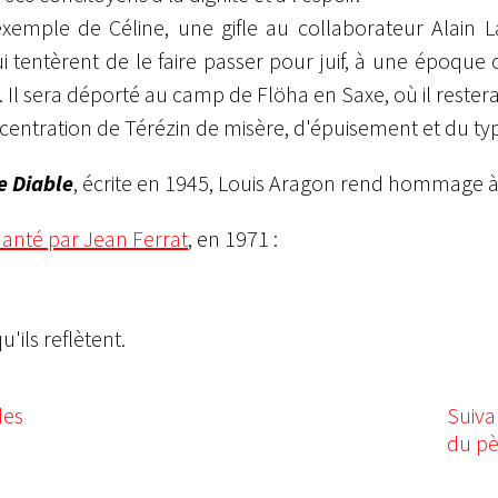
xemple de Céline, une gifle au collaborateur Alain La
qui tentèrent de le faire passer pour juif, à une époque
Il sera déporté au camp de Flöha en Saxe, où il restera
oncentration de Térézin de misère, d'épuisement et du ty
e Diable
, écrite en 1945, Louis Aragon rend hommage 
anté par Jean Ferrat
, en 1971 :
'ils reflètent.
des
Suiva
du pè