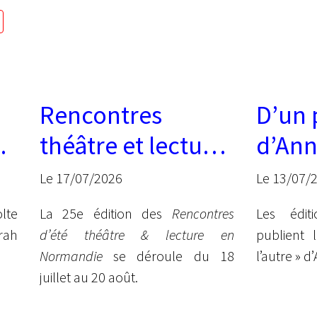
Rencontres
D’un 
théâtre et lecture
d’Ann
en Normandie
Iger
Le 17/07/2026
Le 13/07/
lte
La 25e édition des
Rencontres
Les édit
rah
d’été théâtre & lecture en
publient 
Normandie
se déroule du 18
l’autre » 
juillet au 20 août.