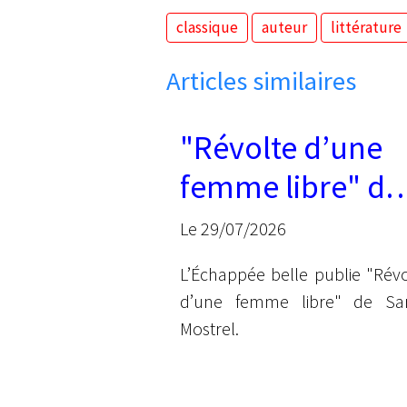
classique
auteur
littérature
Articles similaires
"Révolte d’une
femme libre" de
Sarah Mostrel
Le 29/07/2026
L’Échappée belle publie "Révo
d’une femme libre" de Sa
Mostrel.