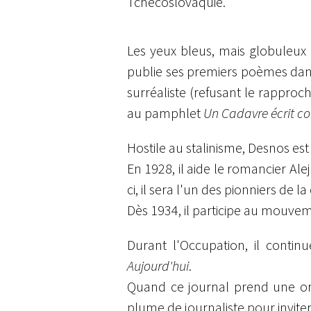
Tchécoslovaquie.
Les yeux bleus, mais globuleux de
publie ses premiers poèmes da
surréaliste (refusant le rappro
au pamphlet
Un Cadavre écrit co
Hostile au stalinisme, Desnos es
En 1928, il aide le romancier Al
ci, il sera l'un des pionniers de 
Dès 1934, il participe au mouvem
Durant l'Occupation, il conti
Aujourd'hui
.
Quand ce journal prend une orien
plume de journaliste pour inviter 